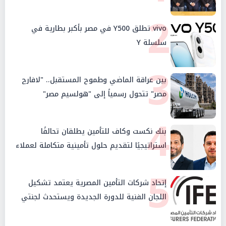
2
vivo تطلق Y500 في مصر بأكبر بطارية في
سلسلة Y
3
بين عراقة الماضي وطموح المستقبل.. "لافارچ
مصر" تتحول رسمياً إلى "هولسيم مصر"
4
بنك نكست وكاف للتأمين يطلقان تحالفًا
استراتيجيًا لتقديم حلول تأمينية متكاملة لعملاء
البنك
5
إتحاد شركات التأمين المصرية يعتمد تشكيل
اللجان الفنية للدورة الجديدة ويستحدث لجنتي
الأمن السيبراني والإستثمار والإدخار