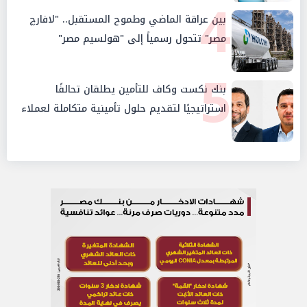
4
بين عراقة الماضي وطموح المستقبل.. "لافارچ
مصر" تتحول رسمياً إلى "هولسيم مصر"
5
بنك نكست وكاف للتأمين يطلقان تحالفًا
استراتيجيًا لتقديم حلول تأمينية متكاملة لعملاء
البنك