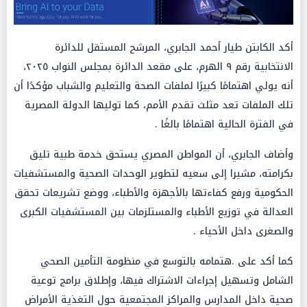
أكد الكابتن طيار أحمد الجابري، المرشح المستقل للدائرة
الانتخابية رقم ٩ الهرم، على مقعد الدائرة بمجلس النواب ٢٠٢٥،
أنه يولي اهتمامًا كبيرًا لملفات الصحة والتعليم والشباب مؤكدًا أن
تلك الملفات تعد مثلث تقدم الأمم، كما توليها الدولة المصرية
في الفترة الحالية اهتمامًا بالغًا .
وأضاف الجابري، أن المواطن المصري يستحق خدمة طبية تليق
بكرامته، مشيرا إلى سعيه لتطوير الوحدات الصحية والمستشفيات
الحكومية ورفع كفاءتها بالأجهزة والأطباء، ووضع تشريعات تحقق
العدالة في توزيع الأطباء والمستلزمات بين المستشفيات الكبرى
والصغرى داخل الأحياء .
كما أكد على .هتمامه بالتوسع في منظومة التأمين الصحي
الشامل وتسهيل إجراءات الاشتراك فيها، وإطلاق برامج توعية
صحية داخل المدارس والمراكز المجتمعية حول التغذية الأمراض