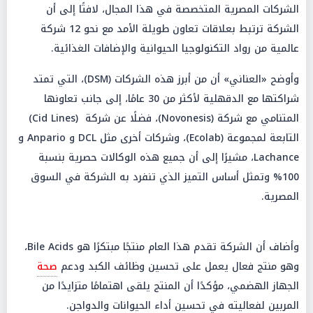
الشركات المصرية المتخصصة في هذا المجال، لافتًا إلى أن
الشركة ترتبط بعلاقات تعاون طويلة الأمد مع نحو 12 شركة
عالمية من رواد التكنولوجيا الحيوانية والإضافات الغذائية.
وأوضح «العناني» أن من أبرز هذه الشركات (DSM)، التي تمتد
شراكتها مع الدقهلية لأكثر من 30 عامًا، إلى جانب تعاونها
المتنامي مع شركة (Novonesis)، فضلًا عن شركة (Cid Lines)
التابعة لمجموعة (Ecolab)، وشركات أخرى مثل DCL و Anpario و
Lachance، مشيرًا إلى أن جميع هذه الوكالات حصرية بنسبة
100% وتمثل أساس التميز الذي تنفرد به الشركة في السوق
المصرية.
وأضاف أن الشركة تقدم هذا العام منتجًا مبتكرًا هو Bile Acids،
وهو منتج فعال يعمل على تحسين وظائف الكبد ودعم
صحة
الجهاز الهضمي، مؤكدًا أن المنتج يلقى اهتمامًا متزايدًا من
المربين لفعاليته في تحسين أداء الحيوانات والدواجن.