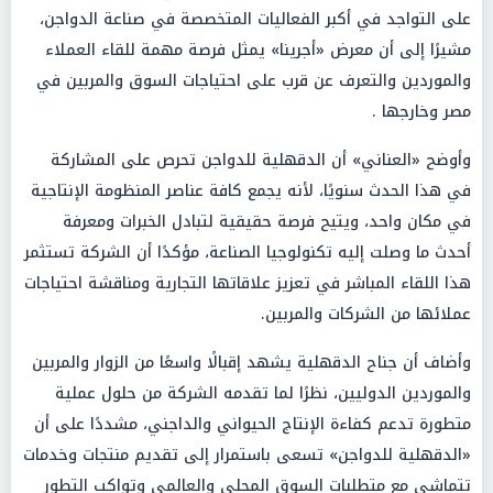
على التواجد في أكبر الفعاليات المتخصصة في صناعة الدواجن،
مشيرًا إلى أن معرض «أجرينا» يمثل فرصة مهمة للقاء العملاء
والموردين والتعرف عن قرب على احتياجات السوق والمربين في
مصر وخارجها .
وأوضح «العناني» أن الدقهلية للدواجن تحرص على المشاركة
في هذا الحدث سنويًا، لأنه يجمع كافة عناصر المنظومة الإنتاجية
في مكان واحد، ويتيح فرصة حقيقية لتبادل الخبرات ومعرفة
أحدث ما وصلت إليه تكنولوجيا الصناعة، مؤكدًا أن الشركة تستثمر
هذا اللقاء المباشر في تعزيز علاقاتها التجارية ومناقشة احتياجات
عملائها من الشركات والمربين.
وأضاف أن جناح الدقهلية يشهد إقبالًا واسعًا من الزوار والمربين
والموردين الدوليين، نظرًا لما تقدمه الشركة من حلول عملية
متطورة تدعم كفاءة الإنتاج الحيواني والداجني، مشددًا على أن
«الدقهلية للدواجن» تسعى باستمرار إلى تقديم منتجات وخدمات
تتماشى مع متطلبات السوق المحلي والعالمي وتواكب التطور