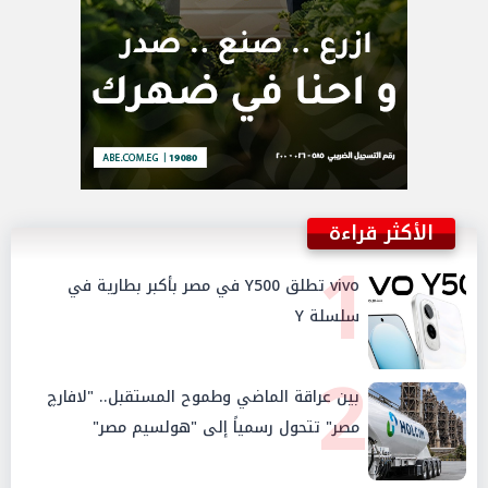
الأكثر قراءة
1
vivo تطلق Y500 في مصر بأكبر بطارية في
سلسلة Y
2
بين عراقة الماضي وطموح المستقبل.. "لافارچ
مصر" تتحول رسمياً إلى "هولسيم مصر"