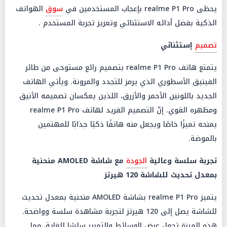
يحظى realme P1 Pro بإعجاب المستخدمين في
سوق
الهواتف
الذكية بفضل أدائه الاستثنائي وتعزيز تجربة المستخدم .
تصميم
إستثنائي
يتمتع هاتف realme P1 Pro بتصميم رائع مستوحى من طائر
الفينيق الأسطوري الذي يرمز للتجدد والمرونة. ويأتي الهاتف
الجديد باللونين الأحمر والأزرق، اللذين يعكسان تصميمه الأنيق
ومظهره القوي. إنّ التصميم الفريد لهاتف realme P1 Pro
يمنحه تميزًا خاصًا ويجعل منه هاتفًا ذكيًا جذابًا للمهتمين
بالموضة.
تجربة سلسة وعالية
الجودة
مع شاشة AMOLED منحنية
بمعدل تحديث للشاشة 120 هيرتز
يتميز realme P1 Pro بشاشة AMOLED منحنية بمعدل تحديث
للشاشة يصل إلى 120 هيرتز لتجربة مشاهدة سلسة وواضحة.
هذه الميزة تجعل عرض الوسائط والتمرير سلسًا للغاية، مما