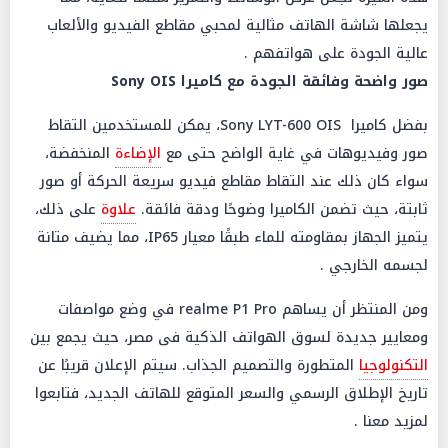
يجعلها شاشة الهاتف مثالية لمحبي مقاطع الفيديو والألعاب
عالية الجودة على هواتفهم .
صور واضحة وفائقة الجودة مع كاميرا Sony OIS
بفضل كاميرا Sony LYT-600 OIS، يمكن للمستخدمين التقاط
صور وفيديوهات في غاية الواضح حتى مع
الإضاءة
المنخفضة،
سواء كان ذلك عند التقاط مقاطع فيديو سريعة الحركة أو صور
ثابتة، حيث تضمن الكاميرا وضوحًا ودقة فائقة.
علاوة
على ذلك،
يتميز الجهاز بمقاومته للماء طبقًا معيار IP65، مما يضيف متانة
لجسمه الخارجي .
ومن المنتظر أن يساهم realme P1 Pro في وضع مواصفات
ومعايير جديدة لسوق الهواتف الذكية فى مصر، حيث يجمع بين
التكنولوجيا
المتطورة والتصميم الجذاب. سيتم الإعلان قريبًا عن
تاريخ الإطلاق الرسمي والسعر المتوقع للهاتف الجديد، فتابعوا
لمزيد معنا .