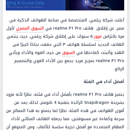
أعلنت شركة ريلمي، المتخصصة في صناعة الهواتف الذكية في
مصر، عن إطلاق هاتف realme P1 Pro في
السوق المصري
لأول
مرة بالتزامن
مرور
6 سنوات على إطلاق شركة ريلمي، حيث ينتمي
الهاتف الجديد لسلسلة هواتف P التي حققت نجاحًا كبيرًا فى
الهند وأثبتت كفاءتها في
السوق
من حيث القوة والأداء ويأتي
realme P1 Pro بمزيج فريد يجمع بين الأداء القوي والتصميم
الرائع.
أفضل أداء في الفئة
يتميز هاتف realme P1 Pro بأفضل أداء في فئته، نظرًا لأنه مزود
بشريحة Snapdragon الرائدة بتقنية 4 نانومتر، لذلك يعد من
أقوى الهواتف في هذه الفئة، نظرًا لما يتمتع به هذا المعالج من
سرعة وكفاءة غير مسبوقتين، مما يجعله الهاتف المثالي لأداء
المهام المتعددة مع أفضل تجربة سلسة للألعاب. ومن المتوقع أن