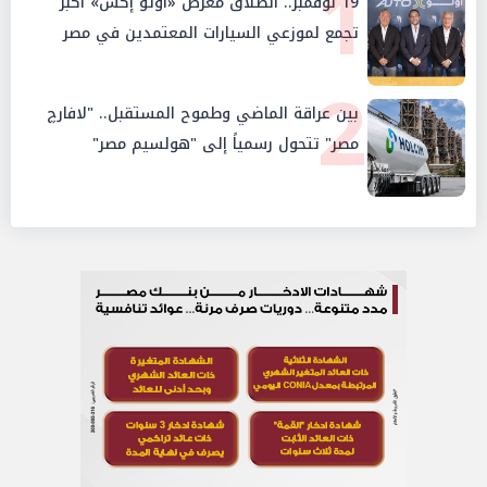
1
19 نوفمبر.. انطلاق معرض «أوتو إكس» أكبر
تجمع لموزعي السيارات المعتمدين في مصر
2
بين عراقة الماضي وطموح المستقبل.. "لافارچ
مصر" تتحول رسمياً إلى "هولسيم مصر"