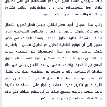
ذلك، سيتمكن عملاء ڤاليو من دفع أقساطهم من على تطبيق
فلاش مما سيساعدهم في إدارة معاملاتهم المالية بكفاءة
وسهولة والاستمتاع بتجربة مالية مميزة.
وفي هذا السياق، أعرب معتز لطفي، رئيس قطاع تطوير الأعمال
والشراكات بشركة ڤاليو، عن اعتزازه بالجهود المتواصلة التي
تبذلها الشركة لتطوير حلول الدفع الرقمية للعملاء في مصر،
مشيرًا إلى أن توقيع اتفاقية تعاون مع تطبيق فلاش – باعتبارها
شركة سريعة النمو في مجال المدفوعات غير النقدية– سوف
يساهم في تعزيز تلك الجهود لتسهيل حصول العملاء على حلول
الدفع غير النقدية. وأضاف لطفي أن هذا التعاون يأتي في إطار
مبادرات الاستدامة، وهو ما سيثمر عن مساعدة التجار في تقليل
التكاليف المرتبطة بعمليات التحصيل النقدي. وأكد لطفي على
التزام ڤاليو بتعزيز قدرة العملاء والتجار على الاستفادة بتجربة
مالية سلسة ومريحة للجميع، وذلك عبر تزويدهم بخيارات دفع مرنة
وسهلة الاستخدام من خلال تطبيق فلاش.