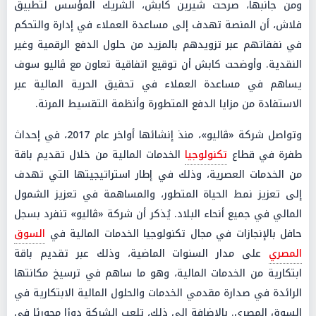
ومن جانبها، صرحت شيرين كابش، الشريك المؤسس لتطبيق
فلاش، أن المنصة تهدف إلى مساعدة العملاء في إدارة والتحكم
في نفقاتهم عبر تزويدهم بالمزيد من حلول الدفع الرقمية وغير
النقدية. وأوضحت كابش أن توقيع اتفاقية تعاون مع ڤاليو سوف
يساهم في مساعدة العملاء في تحقيق الحرية المالية عبر
الاستفادة من مزايا الدفع المتطورة وأنظمة التقسيط المرنة.
وتواصل شركة «ڤاليو»، منذ إنشائها أواخر عام 2017، في إحداث
طفرة في قطاع
تكنولوجيا
الخدمات المالية من خلال تقديم باقة
من الخدمات العصرية، وذلك في إطار استراتيجيتها التي تهدف
إلى تعزيز نمط الحياة المتطور، والمساهمة في تعزيز الشمول
المالي في جميع أنحاء البلاد. يُذكر أن شركة «ڤاليو» تنفرد بسجل
حافل بالإنجازات في مجال تكنولوجيا الخدمات المالية في
السوق
المصري
على مدار السنوات الماضية، وذلك عبر تقديم باقة
ابتكارية من الخدمات المالية، وهو ما ساهم في ترسيخ مكانتها
الرائدة في صدارة مقدمي الخدمات والحلول المالية الابتكارية في
السوق المصري. بالإضافة إلى ذلك، تلعب الشركة دورًا محوريًا في