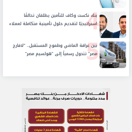
4
بنك نكست وكاف للتأمين يطلقان تحالفًا
استراتيجيًا لتقديم حلول تأمينية متكاملة لعملاء
البنك
5
بين عراقة الماضي وطموح المستقبل.. "لافارچ
مصر" تتحول رسمياً إلى "هولسيم مصر"