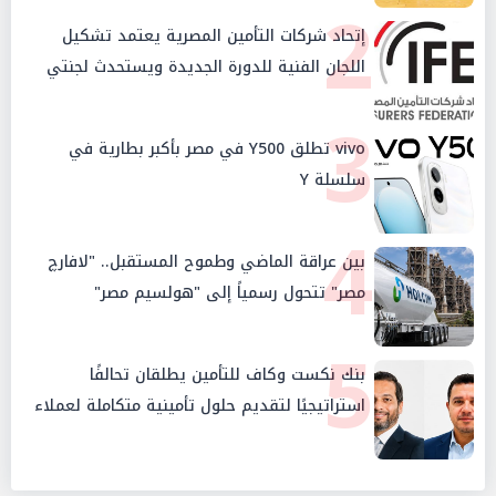
2
إتحاد شركات التأمين المصرية يعتمد تشكيل
اللجان الفنية للدورة الجديدة ويستحدث لجنتي
الأمن السيبراني والإستثمار والإدخار
3
vivo تطلق Y500 في مصر بأكبر بطارية في
سلسلة Y
4
بين عراقة الماضي وطموح المستقبل.. "لافارچ
مصر" تتحول رسمياً إلى "هولسيم مصر"
5
بنك نكست وكاف للتأمين يطلقان تحالفًا
استراتيجيًا لتقديم حلول تأمينية متكاملة لعملاء
البنك